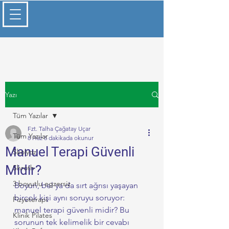
Yazı
Tüm Yazılar
Fzt. Talha Çağatay Uçar
Tüm Yazılar
8 Haz
6 dakikada okunur
Manuel Terapi Güvenli
Skolyoz
Midir?
Shroth
3 boyutlu egzersiz
Boyun, bel ya da sırt ağrısı yaşayan 
birçok kişi aynı soruyu soruyor: 
Fizyoterapi
manuel terapi güvenli midir? Bu 
Klinik Pilates
sorunun tek kelimelik bir cevabı 