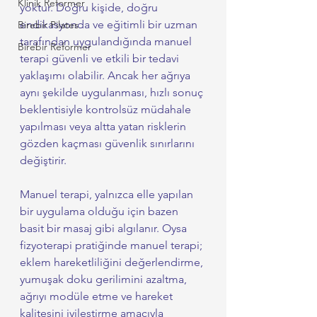
Klinik Reformer
yoktur. Doğru kişide, doğru 
endikasyonda ve eğitimli bir uzman 
Birebir Pilates
tarafından uygulandığında manuel 
Birebir Reformer
terapi güvenli ve etkili bir tedavi 
yaklaşımı olabilir. Ancak her ağrıya 
aynı şekilde uygulanması, hızlı sonuç 
beklentisiyle kontrolsüz müdahale 
yapılması veya altta yatan risklerin 
gözden kaçması güvenlik sınırlarını 
değiştirir.
Manuel terapi, yalnızca elle yapılan 
bir uygulama olduğu için bazen 
basit bir masaj gibi algılanır. Oysa 
fizyoterapi pratiğinde manuel terapi; 
eklem hareketliliğini değerlendirme, 
yumuşak doku gerilimini azaltma, 
ağrıyı modüle etme ve hareket 
kalitesini iyileştirme amacıyla 