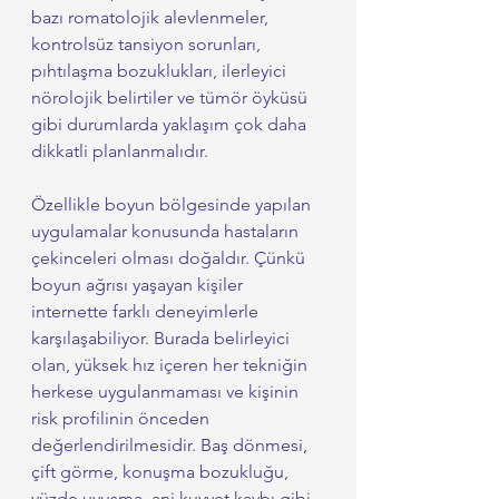
bazı romatolojik alevlenmeler, 
kontrolsüz tansiyon sorunları, 
pıhtılaşma bozuklukları, ilerleyici 
nörolojik belirtiler ve tümör öyküsü 
gibi durumlarda yaklaşım çok daha 
dikkatli planlanmalıdır.
Özellikle boyun bölgesinde yapılan 
uygulamalar konusunda hastaların 
çekinceleri olması doğaldır. Çünkü 
boyun ağrısı yaşayan kişiler 
internette farklı deneyimlerle 
karşılaşabiliyor. Burada belirleyici 
olan, yüksek hız içeren her tekniğin 
herkese uygulanmaması ve kişinin 
risk profilinin önceden 
değerlendirilmesidir. Baş dönmesi, 
çift görme, konuşma bozukluğu, 
yüzde uyuşma, ani kuvvet kaybı gibi 