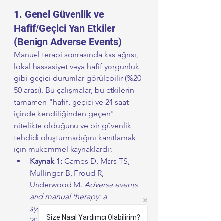
​1. Genel Güvenlik ve 
Hafif/Geçici Yan Etkiler 
(Benign Adverse Events)
​Manuel terapi sonrasında kas ağrısı, 
lokal hassasiyet veya hafif yorgunluk 
gibi geçici durumlar görülebilir (%20-
50 arası). Bu çalışmalar, bu etkilerin 
tamamen "hafif, geçici ve 24 saat 
içinde kendiliğinden geçen" 
nitelikte olduğunu ve bir güvenlik 
tehdidi oluşturmadığını kanıtlamak 
için mükemmel kaynaklardır.
Kaynak 1:
 Carnes D, Mars TS, 
Mullinger B, Froud R, 
Underwood M. 
Adverse events 
and manual therapy: a 
systematic review.
 Man Ther. 
Size Nasıl Yardımcı Olabilirim?
2010 Aug;15(4):355-63.