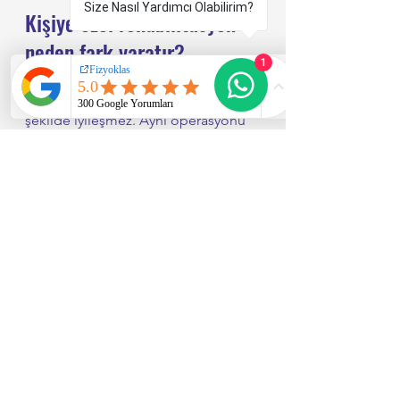
Size Nasıl Yardımcı Olabilirim?
Kişiye özel rehabilitasyon 
neden fark yaratır?
1
Ameliyat sonrası her beden aynı 
şekilde iyileşmez. Aynı operasyonu 
geçiren iki kişiden biri kısa sürede 
günlük yaşamına dönebilirken, 
diğeri daha uzun süre tutukluk 
yaşayabilir. Çünkü ameliyatın adı aynı 
olsa da dokunun durumu, kişinin 
ağrı algısı, hareket geçmişi ve 
hedefleri farklıdır.
Bu nedenle standart protokol 
yaklaşımı çoğu zaman yetersiz kalır. 
Fizyoklas gibi birebir değerlendirme 
ve kişiye özel planlamayı merkeze 
alan bir rehabilitasyon yaklaşımında 