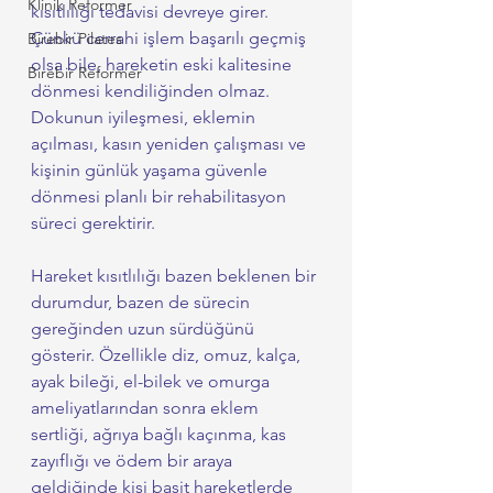
Klinik Reformer
kısıtlılığı tedavisi devreye girer. 
Çünkü cerrahi işlem başarılı geçmiş 
Birebir Pilates
olsa bile, hareketin eski kalitesine 
Birebir Reformer
dönmesi kendiliğinden olmaz. 
Dokunun iyileşmesi, eklemin 
açılması, kasın yeniden çalışması ve 
kişinin günlük yaşama güvenle 
dönmesi planlı bir rehabilitasyon 
süreci gerektirir.
Hareket kısıtlılığı bazen beklenen bir 
durumdur, bazen de sürecin 
gereğinden uzun sürdüğünü 
gösterir. Özellikle diz, omuz, kalça, 
ayak bileği, el-bilek ve omurga 
ameliyatlarından sonra eklem 
sertliği, ağrıya bağlı kaçınma, kas 
zayıflığı ve ödem bir araya 
geldiğinde kişi basit hareketlerde 