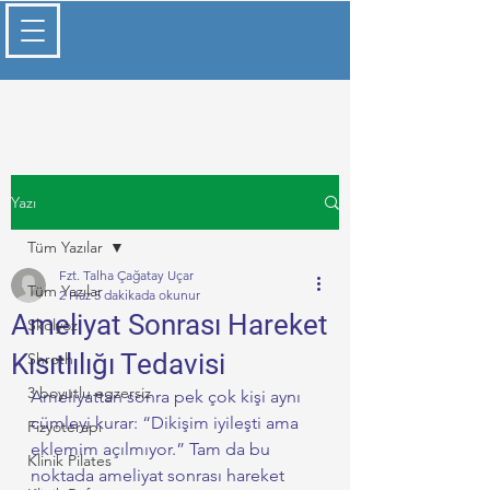
Yazı
Tüm Yazılar
Fzt. Talha Çağatay Uçar
Tüm Yazılar
2 Haz
5 dakikada okunur
Ameliyat Sonrası Hareket
Skolyoz
Kısıtlılığı Tedavisi
Shroth
3 boyutlu egzersiz
Ameliyattan sonra pek çok kişi aynı 
cümleyi kurar: “Dikişim iyileşti ama 
Fizyoterapi
eklemim açılmıyor.” Tam da bu 
Klinik Pilates
noktada ameliyat sonrası hareket 